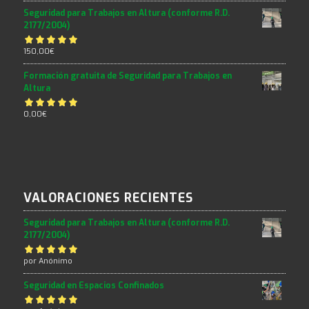
5.00
de 5
Seguridad para Trabajos en Altura (conforme R.D.
2177/2004)
Valorado con
150,00
€
5.00
de 5
Formación gratuita de Seguridad para Trabajos en
Altura
Valorado con
0,00
€
5.00
de 5
VALORACIONES RECIENTES
Seguridad para Trabajos en Altura (conforme R.D.
2177/2004)
Valorado con
por Anónimo
5
de 5
Seguridad en Espacios Confinados