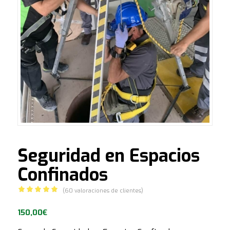
Seguridad en Espacios
Confinados
(
60
valoraciones de clientes)
Valorado
con
150,00
4.97
€
de 5 en