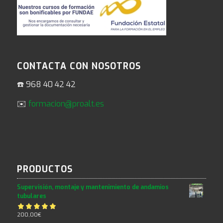
CONTACTA CON NOSOTROS
☎️ 968 40 42 42
✉️
formacion@proalt.es
PRODUCTOS
Supervisión, montaje y mantenimiento de andamios
tubulares
Valorado con
200,00
€