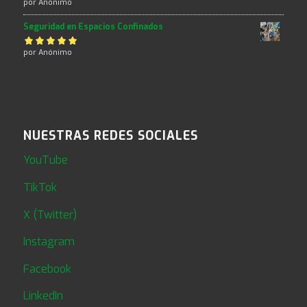
Valorado con
por Anónimo
5
de 5
Seguridad en Espacios Confinados
Valorado con
por Anónimo
5
de 5
NUESTRAS REDES SOCIALES
YouTube
TikTok
X (Twitter)
Instagram
Facebook
LinkedIn