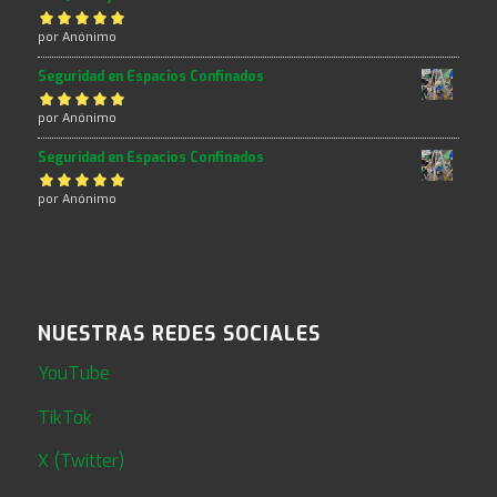
Valorado con
por Anónimo
5
de 5
Seguridad en Espacios Confinados
Valorado con
por Anónimo
5
de 5
Seguridad en Espacios Confinados
Valorado con
por Anónimo
5
de 5
NUESTRAS REDES SOCIALES
YouTube
TikTok
X (Twitter)