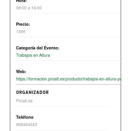
Hora:
08:00 a 16:00
Precio:
150€
Categoría del Evento:
Trabajos en Altura
Web:
https://formacion.proalt.es/producto/trabajos-en-altura-para-te
ORGANIZADOR
Proalt.es
Teléfono
968404242