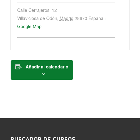
Calle Cerrajeros, 12
Villaviciosa de Odón
,
Madrid
28670
España
+
Google Map
Añadir al calendario
BUSCADOR DE CURSOS