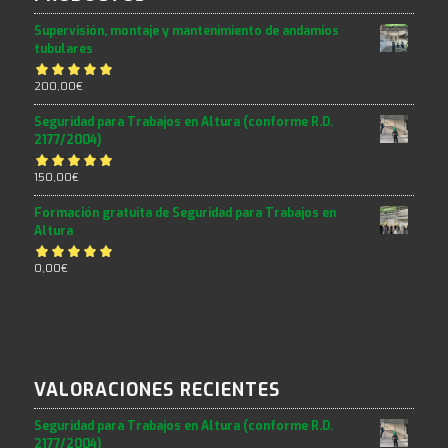
Supervisión, montaje y mantenimiento de andamios
tubulares
Valorado con
200,00
€
5.00
de 5
Seguridad para Trabajos en Altura (conforme R.D.
2177/2004)
Valorado con
150,00
€
5.00
de 5
Formación gratuita de Seguridad para Trabajos en
Altura
Valorado con
0,00
€
5.00
de 5
VALORACIONES RECIENTES
Seguridad para Trabajos en Altura (conforme R.D.
2177/2004)