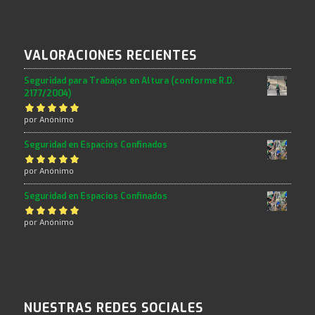
VALORACIONES RECIENTES
Seguridad para Trabajos en Altura (conforme R.D.
2177/2004)
Valorado con
por Anónimo
5
de 5
Seguridad en Espacios Confinados
Valorado con
por Anónimo
5
de 5
Seguridad en Espacios Confinados
Valorado con
por Anónimo
5
de 5
NUESTRAS REDES SOCIALES