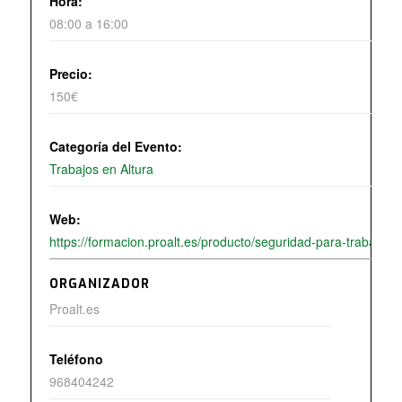
Hora:
08:00 a 16:00
Precio:
150€
Categoría del Evento:
Trabajos en Altura
Web:
https://formacion.proalt.es/producto/seguridad-para-trabajos-e
ORGANIZADOR
Proalt.es
Teléfono
968404242