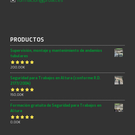
✉️
formacion@proalt.es
PRODUCTOS
Supervisión, montaje y mantenimiento de andamios
tubulares
Valorado con
200,00
€
5.00
de 5
Seguridad para Trabajos en Altura (conforme R.D.
2177/2004)
Valorado con
150,00
€
5.00
de 5
Formación gratuita de Seguridad para Trabajos en
Altura
Valorado con
0,00
€
5.00
de 5