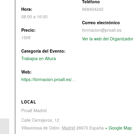
Teléfono
Hora:
968404242
08:00 a 16:00
Correo electrónico
Precio:
formacion@proalt.es
150€
Ver la web del Organizador
Categoría del Evento:
Trabajos en Altura
Web:
https://formacion.proalt.es/producto/seguridad-para-trabajos-en-altura/
LOCAL
Proalt Madrid
Calle Cerrajeros, 12
Villaviciosa de Odón
,
Madrid
28670
España
+ Google Map
Formación: Trabajos en Altura