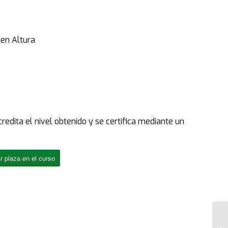
 en Altura
redita el nivel obtenido y se certifica mediante un
r plaza en el curso
Fo