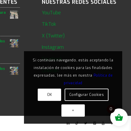
IENTES
NUESTRAS REDES SOCIALES
YouTube
tura
TikTok
X (Twitter)
dos
Instagram
Facebook
Si continúas navegando, estás aceptando la
instalación de cookies para las finalidades
dos
LinkedIn
expresadas, lee más en nuestra
Política de
privacidad
OK
Configurar Cookies
0
×