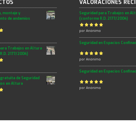
CTOS
VALORACIONES REC
, montaje y
Seguridad para Trabajos en Al
nto de andamios
(conforme R.D. 2177/2004)
Valorado con
por Anónimo
n
5
de 5
Seguridad en Espacios Confina
para Trabajos en Altura
R.D. 2177/2004)
Valorado con
por Anónimo
n
5
de 5
Seguridad en Espacios Confina
gratuita de Seguridad
jos en Altura
Valorado con
por Anónimo
n
5
de 5